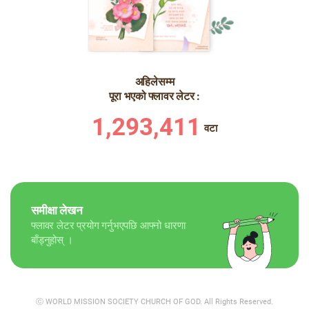
अहिलेसम्म
पूरा भएको फ्लावर लेटर :
1,293,411
वटा
समीक्षा लेखन
फ्लावर लेटर प्रयोग गर्नुभएपछि आफ्नो धारणा
बाँड्नुहोस् ।
ⓒ WORLD MISSION SOCIETY CHURCH OF GOD.
All Rights Reserved.