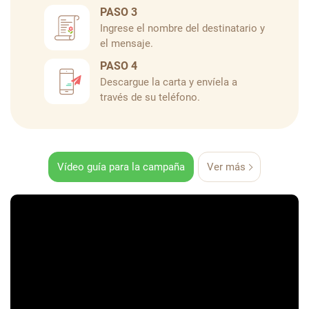
PASO 3
Ingrese el nombre del destinatario y
el mensaje.
PASO 4
Descargue la carta y envíela a
través de su teléfono.
Vídeo guía para la campaña
Ver más